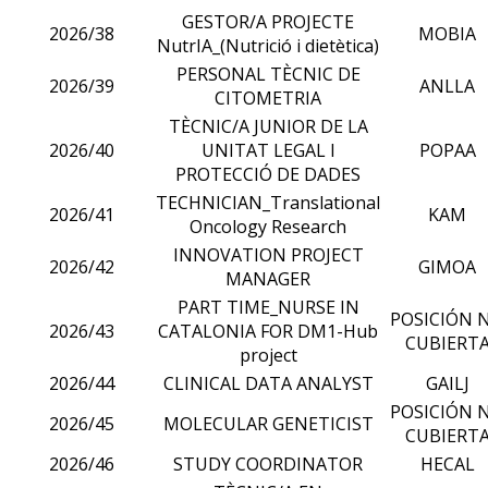
GESTOR/A PROJECTE
2026/38
MOBIA
NutrIA_(Nutrició i dietètica)
PERSONAL TÈCNIC DE
2026/39
ANLLA
CITOMETRIA
TÈCNIC/A JUNIOR DE LA
2026/40
UNITAT LEGAL I
POPAA
PROTECCIÓ DE DADES
TECHNICIAN_Translational
2026/41
KAM
Oncology Research
INNOVATION PROJECT
2026/42
GIMOA
MANAGER
PART TIME_NURSE IN
POSICIÓN 
2026/43
CATALONIA FOR DM1-Hub
CUBIERT
project
2026/44
CLINICAL DATA ANALYST
GAILJ
POSICIÓN 
2026/45
MOLECULAR GENETICIST
CUBIERT
2026/46
STUDY COORDINATOR
HECAL