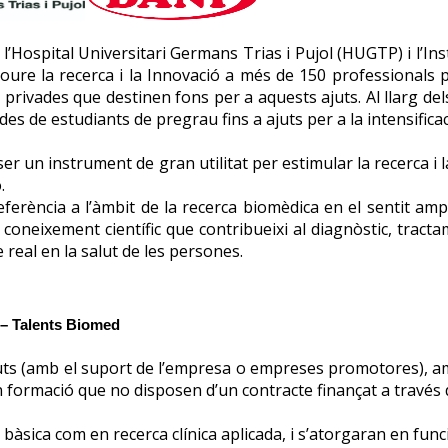
’Hospital Universitari Germans Trias i Pujol (HUGTP) i l’Inst
oure la recerca i la Innovació a més de 150 professionals 
privades que destinen fons per a aquests ajuts. Al llarg del
 des de estudiants de pregrau fins a ajuts per a la intensific
ser un instrument de gran utilitat per estimular la recerca i
.
erència a l’àmbit de la recerca biomèdica en el sentit ampli
 coneixement científic que contribueixi al diagnòstic, tracta
e real en la salut de les persones.
Talents Biomed
ajuts (amb el suport de l’empresa o empreses promotores), am
ormació que no disposen d’un contracte finançat a través d’un 
àsica com en recerca clínica aplicada, i s’atorgaran en funció d