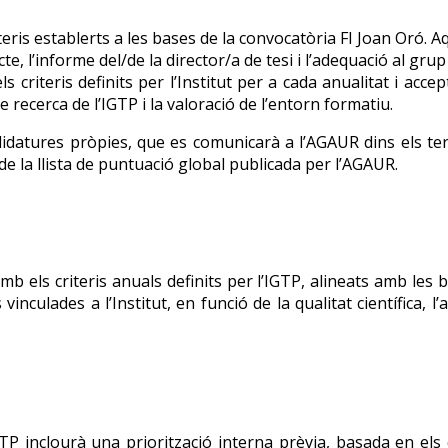
eris establerts a les bases de la convocatòria FI Joan Oró. A
cte, l’informe del/de la director/a de tesi i l’adequació al gru
ls criteris definits per l’Institut per a cada anualitat i ac
de recerca de l’IGTP i la valoració de l’entorn formatiu.
idatures pròpies, que es comunicarà a l’AGAUR dins els term
ó de la llista de puntuació global publicada per l’AGAUR.
mb els criteris anuals definits per l’IGTP, alineats amb les b
vinculades a l’Institut, en funció de la qualitat científica, 
TP inclourà una priorització interna prèvia, basada en els cri