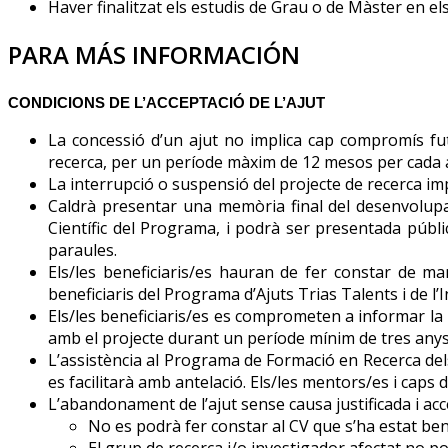
Haver finalitzat els estudis de Grau o de Màster en els 
PARA MÁS INFORMACIÓN
CONDICIONS DE L’ACCEPTACIÓ DE L’AJUT
La concessió d’un ajut no implica cap compromís futur
recerca, per un període màxim de 12 mesos per cada 
La interrupció o suspensió del projecte de recerca imp
Caldrà presentar una memòria final del desenvolupamen
Científic del Programa, i podrà ser presentada públ
paraules.
Els/les beneficiaris/es hauran de fer constar de man
beneficiaris del Programa d’Ajuts Trias Talents i de l’I
Els/les beneficiaris/es es comprometen a informar la 
amb el projecte durant un període mínim de tres anys 
L’assistència al Programa de Formació en Recerca del
es facilitarà amb antelació. Els/les mentors/es i caps d
L’abandonament de l’ajut sense causa justificada i acc
No es podrà fer constar al CV que s’ha estat ben
El grup de recerca i/o investigador afectat no 