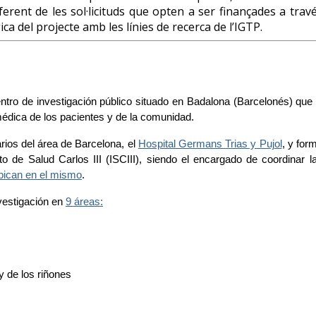
erent de les sol·licituds que opten a ser finançades a través
ica del projecte amb les línies de recerca de l’IGTP.
entro de investigación público situado en Badalona (Barcelonés) que t
médica de los pacientes y de la comunidad.
arios del área de Barcelona, el
Hospital Germans Trias y Pujol
, y for
o de Salud Carlos III (ISCIII), siendo el encargado de coordinar la 
ubican en el mismo
.
nvestigación en
9 áreas:
 de los riñones