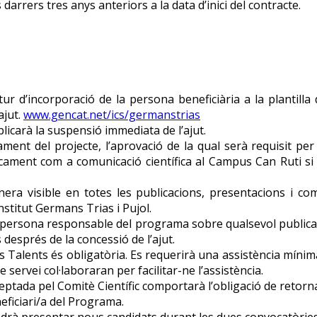
darrers tres anys anteriors a la data d’inici del contracte.
 d’incorporació de la persona beneficiària a la plantilla d
ajut.
www.gencat.net/ics/germanstrias
licarà la suspensió immediata de l’ajut.
t del projecte, l’aprovació de la qual serà requisit per a l
icament com a comunicació científica al Campus Can Ruti si
era visible en totes les publicacions, presentacions i com
nstitut Germans Trias i Pujol.
persona responsable del programa sobre qualsevol publicació,
després de la concessió de l’ajut.
s Talents és obligatòria. Es requerirà una assistència míni
e servei col·laboraran per facilitar-ne l’assistència.
eptada pel Comitè Científic comportarà l’obligació de retorn
eficiari/a del Programa.
podrà presentar nous candidats durant les dues convocatòrie