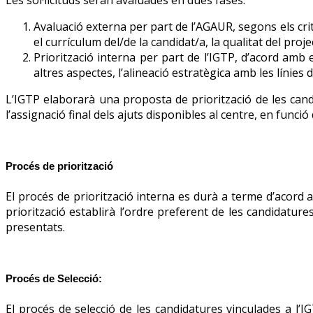
Les sol·licituds seran avaluades en dues fases:
Avaluació externa per part de l’AGAUR, segons els crit
el currículum del/de la candidat/a, la qualitat del proje
Priorització interna per part de l’IGTP, d’acord amb e
altres aspectes, l’alineació estratègica amb les línies 
L’IGTP elaborarà una proposta de priorització de les cand
l’assignació final dels ajuts disponibles al centre, en funci
Procés de priorització
El procés de priorització interna es durà a terme d’acord a
priorització establirà l’ordre preferent de les candidatures 
presentats.
Procés de Selecció:
El procés de selecció de les candidatures vinculades a l’IG