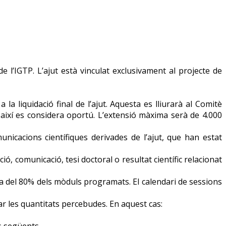
e l’IGTP. L’ajut està vinculat exclusivament al projecte de
a liquidació final de l’ajut. Aquesta es lliurarà al Comitè
 així es considera oportú. L’extensió màxima serà de 4.000
unicacions científiques derivades de l’ajut, que han estat
 comunicació, tesi doctoral o resultat científic relacionat
ma del 80% dels mòduls programats. El calendari de sessions
ar les quantitats percebudes. En aquest cas:
s següents.