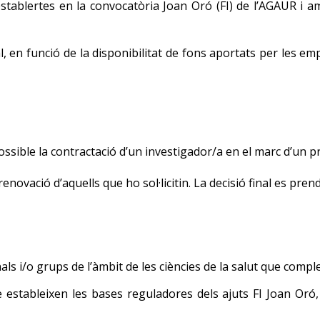
establertes en la convocatòria Joan Oró (FI) de l’AGAUR i am
l, en funció de la disponibilitat de fons aportats per les e
ssible la contractació d’un investigador/a en el marc d’un pro
novació d’aquells que ho sol·licitin. La decisió final es pren
s i/o grups de l’àmbit de les ciències de la salut que comple
ue estableixen les bases reguladores dels ajuts FI Joan Or