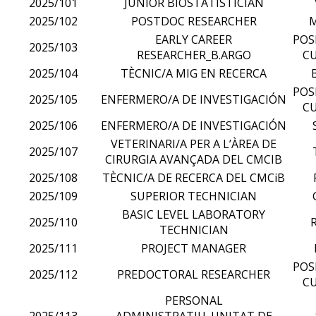
2025/101
JUNIOR BIOSTATISTICIAN
2025/102
POSTDOC RESEARCHER
EARLY CAREER
POS
2025/103
RESEARCHER_B.ARGO
CU
2025/104
TÈCNIC/A MIG EN RECERCA
POS
2025/105
ENFERMERO/A DE INVESTIGACIÓN
CU
2025/106
ENFERMERO/A DE INVESTIGACIÓN
VETERINARI/A PER A L’ÀREA DE
2025/107
CIRURGIA AVANÇADA DEL CMCIB
2025/108
TÈCNIC/A DE RECERCA DEL CMCiB
2025/109
SUPERIOR TECHNICIAN
BASIC LEVEL LABORATORY
2025/110
TECHNICIAN
2025/111
PROJECT MANAGER
POS
2025/112
PREDOCTORAL RESEARCHER
CU
PERSONAL
2025/113
ADMINISTRATIU_UNITAT DE