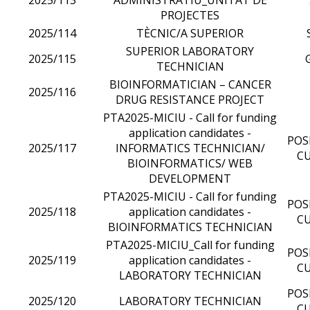
PROJECTES
2025/114
TÈCNIC/A SUPERIOR
SUPERIOR LABORATORY
2025/115
TECHNICIAN
BIOINFORMATICIAN – CANCER
2025/116
DRUG RESISTANCE PROJECT
PTA2025-MICIU - Call for funding
application candidates -
POS
2025/117
INFORMATICS TECHNICIAN/
CU
BIOINFORMATICS/ WEB
DEVELOPMENT
PTA2025-MICIU - Call for funding
POS
2025/118
application candidates -
CU
BIOINFORMATICS TECHNICIAN
PTA2025-MICIU_Call for funding
POS
2025/119
application candidates -
CU
LABORATORY TECHNICIAN
POS
2025/120
LABORATORY TECHNICIAN
CU