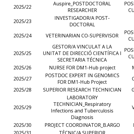
Auspire_POSTDOCTORAL
POS
2025/22
RESEARCHER
CU
INVESTIGADOR/A POST-
2025/23
DOCTORAL
POS
2025/24
VETERINARIAN CO-SUPERVISOR
CU
GESTOR/A VINCULAT A LA
POS
2025/25
UNITAT DE DIRECCIÓ CIENTÍFICA I
CU
SECRETARIA TÉCNICA
2025/26
NURSE FOR DM1-Hub project
POSTDOC EXPERT IN GENOMICS
2025/27
FOR DM1-Hub Project
2025/28
SUPERIOR RESEARCH TECHNICIAN
LABORATORY
TECHNICIAN_Respiratory
2025/29
Infections and Tuberculosis
Diagnosis
2025/30
PROJECT COORDINATOR_B.ARGO
2025/31
TÈCNIC/A SUPERIOR